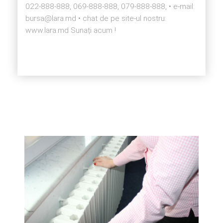
022-888-888, 069-888-888, 079-888-888, • e-mail:
bursa@lara.md • chat de pe site-ul nostru:
www.lara.md Sunați acum !