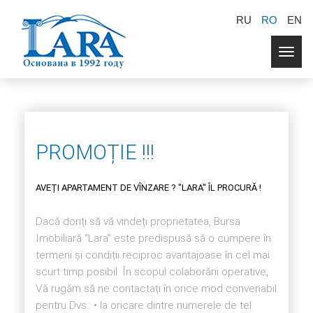
RU
RO
EN
Togg
navig
PROMOȚIE !!!
AVEȚI APARTAMENT DE VÎNZARE ? "LARA" ÎL PROCURĂ !
Dacă doriți să vă vindeți proprietatea, Bursa
Imobiliară “Lara” este predispusă să o cumpere în
termeni și condiții reciproc avantajoase în cel mai
scurt timp posibil. În scopul colaborării operative,
Vă rugăm să ne contactați în orice mod convenabil
pentru Dvs.: • la oricare dintre numerele de tel: