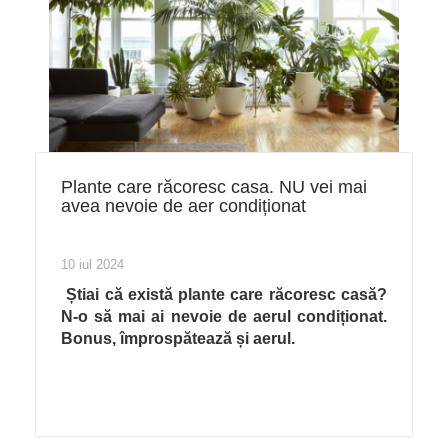
Plante care răcoresc casa. NU vei mai
avea nevoie de aer condiționat
10 iul 2024
Știai că există plante care răcoresc casă?
N-o să mai ai nevoie de aerul condiționat.
Bonus, împrospătează și aerul.