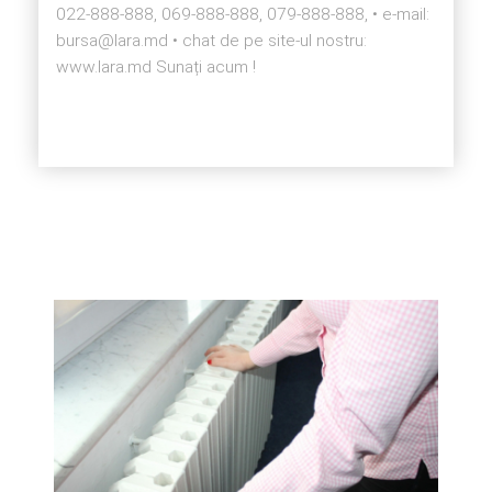
022-888-888, 069-888-888, 079-888-888, • e-mail:
bursa@lara.md • chat de pe site-ul nostru:
www.lara.md Sunați acum !