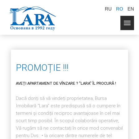
RU
RO
EN
Togg
navig
PROMOȚIE !!!
AVEȚI APARTAMENT DE VÎNZARE ? "LARA" ÎL PROCURĂ !
Dacă doriți să vă vindeți proprietatea, Bursa
Imobiliară “Lara” este predispusă să o cumpere în
termeni și condiții reciproc avantajoase în cel mai
scurt timp posibil. În scopul colaborării operative,
Vă rugăm să ne contactați în orice mod convenabil
pentru Dvs.: • la oricare dintre numerele de tel: