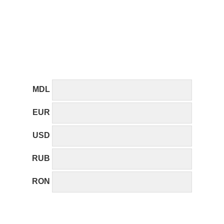
MDL
EUR
USD
RUB
RON