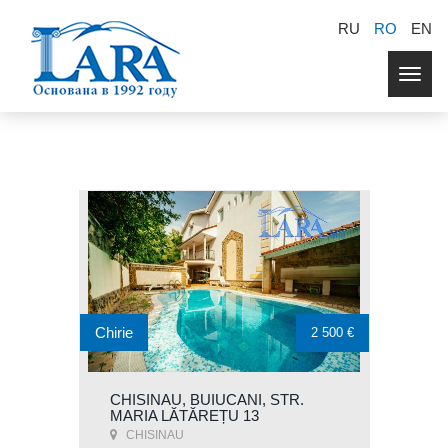
RU
RO
EN
Togg
navig
Chirie
2 500 €
CHISINAU, BUIUCANI, STR.
MARIA LĂTĂREȚU 13
CHISINAU