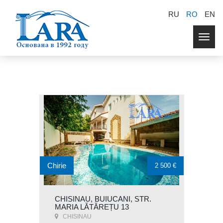
RU
RO
EN
Togg
navig
Chirie
2 500 €
CHISINAU, BUIUCANI, STR.
MARIA LĂTĂREȚU 13
CHISINAU