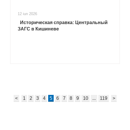
12 iun 2026
Историческая справка: Центральный
ЗАГС в Кишиневе
<
1
2
3
4
5
6
7
8
9
10
...
119
>