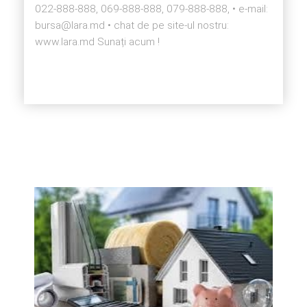
022-888-888, 069-888-888, 079-888-888, • e-mail:
bursa@lara.md • chat de pe site-ul nostru:
www.lara.md Sunați acum !