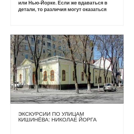
или Нью-Йорке. Если же вдаваться в
детали, то различия могут оказаться
колоссальными. Жители некоторых
стран мира придерживаются правил и
традиций, которые нашим людям могут
показаться дикими или по крайней мере
очень необычными. Расскажем самые
интересные факты про недвижимость.
ЭКСКУРСИИ ПО УЛИЦАМ
КИШИНЁВА: НИКОЛАЕ ЙОРГА