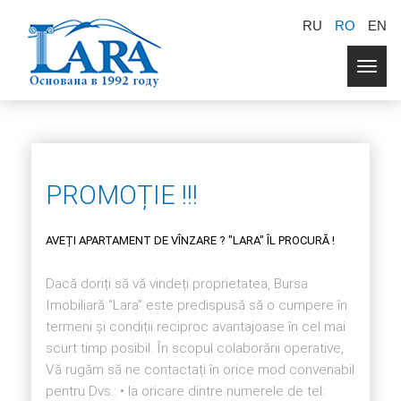
RU
RO
EN
Togg
navig
PROMOȚIE !!!
AVEȚI APARTAMENT DE VÎNZARE ? "LARA" ÎL PROCURĂ !
Dacă doriți să vă vindeți proprietatea, Bursa
Imobiliară “Lara” este predispusă să o cumpere în
termeni și condiții reciproc avantajoase în cel mai
scurt timp posibil. În scopul colaborării operative,
Vă rugăm să ne contactați în orice mod convenabil
pentru Dvs.: • la oricare dintre numerele de tel: