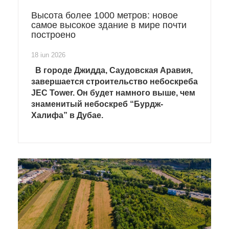
Высота более 1000 метров: новое
самое высокое здание в мире почти
построено
18 iun 2026
В городе Джидда, Саудовская Аравия,
завершается строительство небоскреба
JEC Tower. Он будет намного выше, чем
знаменитый небоскреб “Бурдж-
Халифа” в Дубае.