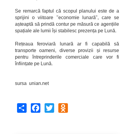
Se remarcă faptul că scopul planului este de a
sprijini o viitoare "economie lunară", care se
așteaptă să prindă contur pe măsură ce agențiile
spațiale ale lumii își stabilesc prezența pe Lună.
Rețeaua feroviară lunară ar fi capabilă să
transporte oameni, diverse provizii și resurse
pentru întreprinderile comerciale care vor fi
înființate pe Lună.
sursa unian.net
Share
Facebook
Twitter
Odnoklassniki