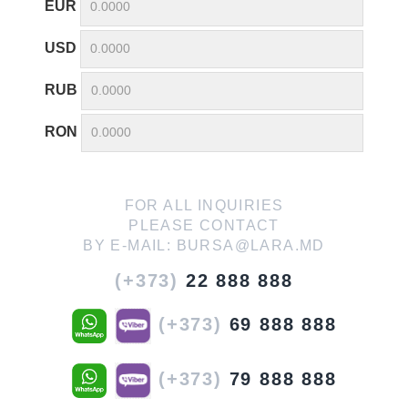
EUR
USD
RUB
RON
FOR ALL INQUIRIES
PLEASE CONTACT
BY E-MAIL:
BURSA@LARA.MD
(+373)
22 888 888
(+373)
69 888 888
(+373)
79 888 888