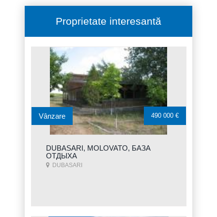
Proprietate interesantă
Vânzare
490 000 €
DUBASARI, MOLOVATO, БАЗА
ОТДЫХА
DUBASARI