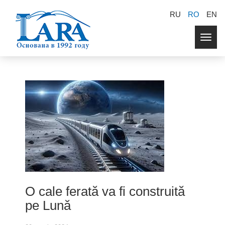
RU
RO
EN
Togg
navig
O cale ferată va fi construită
pe Lună