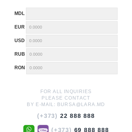
MDL
EUR
USD
RUB
RON
FOR ALL INQUIRIES
PLEASE CONTACT
BY E-MAIL:
BURSA@LARA.MD
(+373)
22 888 888
(+373)
69 888 888