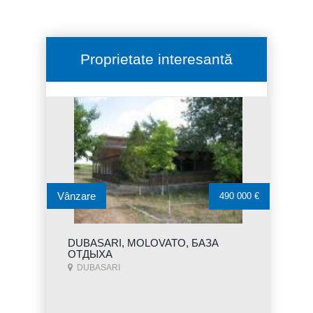
Proprietate interesantă
Vânzare
490 000 €
DUBASARI, MOLOVATO, БАЗА
ОТДЫХА
DUBASARI