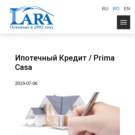
RU
RO
EN
Togg
navig
Ипотечный Кредит / Prima
Casa
2019-07-06