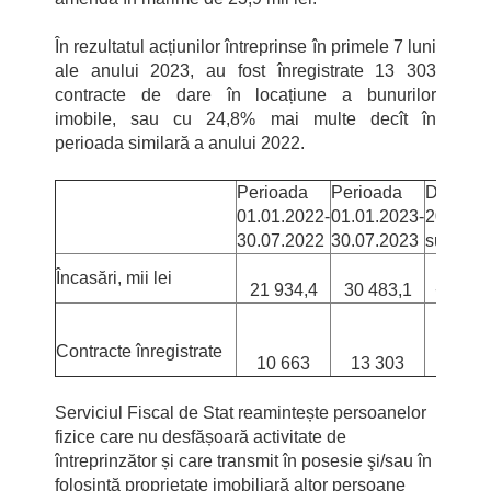
În rezultatul acțiunilor întreprinse în primele 7 luni
ale anului 2023, au fost înregistrate 13 303
contracte de dare în locațiune a bunurilor
imobile, sau cu 24,8% mai multe decît în
perioada similară a anului 2022.
Perioada
Perioada
Devieri
01.01.2022-
01.01.2023-
2023/20
30.07.2022
30.07.2023
suma
Încasări, mii lei
21 934,4
30 483,1
+8 548
Contracte înregistrate
10 663
13 303
+ 2 64
Serviciul Fiscal de Stat reamintește persoanelor
fizice care nu desfășoară activitate de
întreprinzător și care transmit în posesie şi/sau în
folosinţă proprietate imobiliară altor persoane