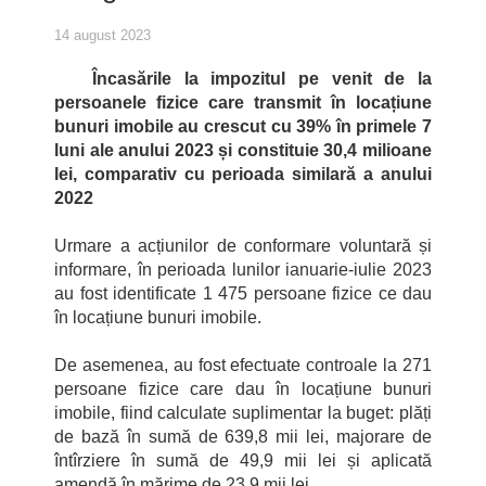
14 august 2023
Încasările la impozitul pe venit de la
persoanele fizice care transmit în locațiune
bunuri imobile au crescut cu 39% în primele 7
luni ale anului 2023 și constituie 30,4 milioane
lei, comparativ cu perioada similară a anului
2022
Urmare a acțiunilor de conformare voluntară și
informare, în perioada lunilor ianuarie-iulie 2023
au fost identificate 1 475 persoane fizice ce dau
în locațiune bunuri imobile.
De asemenea, au fost efectuate controale la 271
persoane fizice care dau în locațiune bunuri
imobile, fiind calculate suplimentar la buget: plăți
de bază în sumă de 639,8 mii lei, majorare de
întîrziere în sumă de 49,9 mii lei și aplicată
amendă în mărime de 23,9 mii lei.