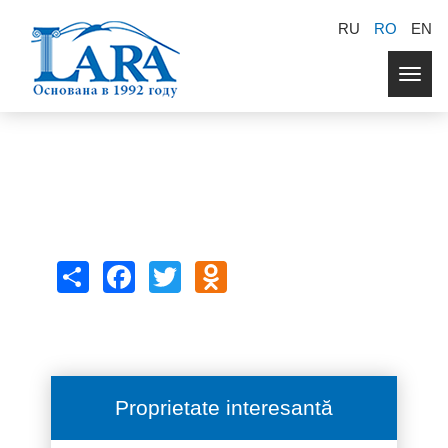
RU
RO
EN
Togg
navig
Share
Facebook
Twitter
Odnoklassniki
Proprietate interesantă