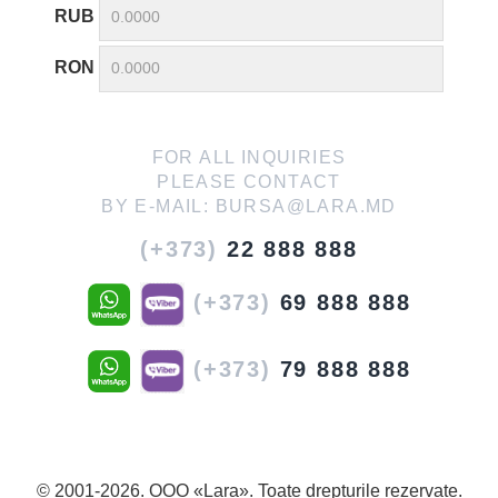
RUB
RON
FOR ALL INQUIRIES
PLEASE CONTACT
BY E-MAIL:
BURSA@LARA.MD
(+373)
22 888 888
(+373)
69 888 888
(+373)
79 888 888
© 2001-2026. OOO «Lara». Toate drepturile rezervate.