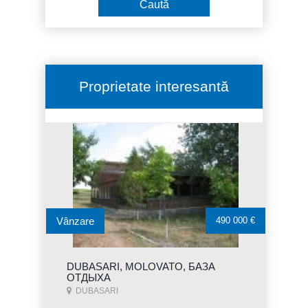
Proprietate interesantă
Vânzare
490 000 €
DUBASARI, MOLOVATO, БАЗА
ОТДЫХА
DUBASARI