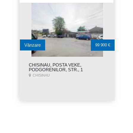
Vânzare
99 900 €
CHISINAU, POSTA VEKE,
PODGORENILOR, STR., 1
CHISINAU