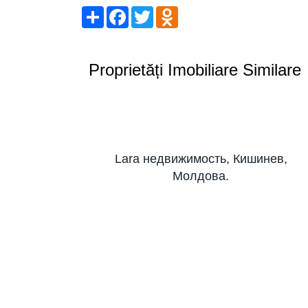
Share
Facebook
Twitter
Odnoklassniki
Proprietăți Imobiliare Similare
Lara недвижимость, Кишинев,
Молдова.