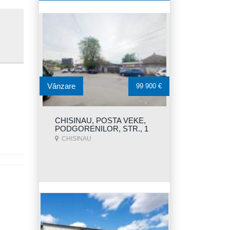
Vânzare
99 900 €
CHISINAU, POSTA VEKE,
PODGORENILOR, STR., 1
CHISINAU