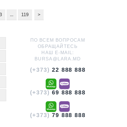
3
...
119
>
ПО ВСЕМ ВОПРОСАМ
ОБРАЩАЙТЕСЬ
НАШ E-MAIL:
BURSA@LARA.MD
(+373)
22 888 888
(+373)
69 888 888
(+373)
79 888 888