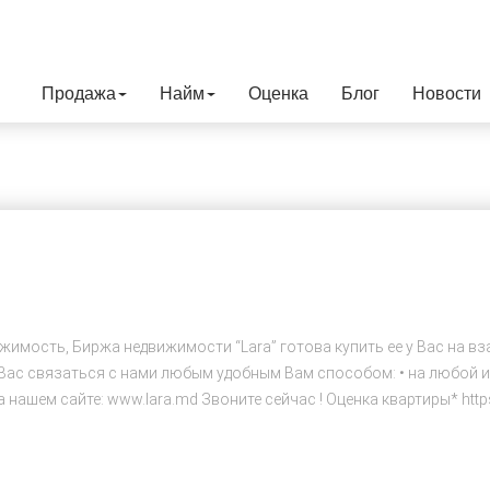
Продажа
Найм
Оценка
Блог
Новости
имость, Биржа недвижимости “Lara” готова купить ее у Вас на вз
ас связаться с нами любым удобным Вам способом: • на любой из 
а нашем сайте: www.lara.md Звоните сейчас ! Оценка квартиры* https