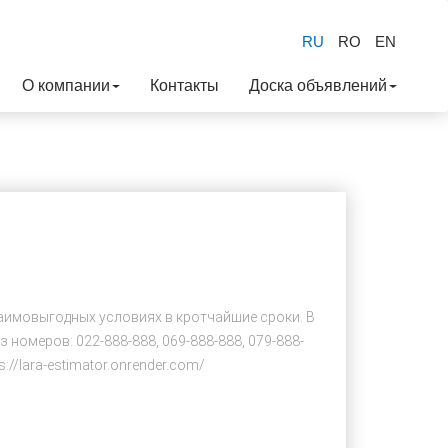
RU
RO
EN
О компании
Контакты
Доска объявлений
аимовыгодных условиях в кротчайшие сроки. В
номеров: 022-888-888, 069-888-888, 079-888-
://lara-estimator.onrender.com/