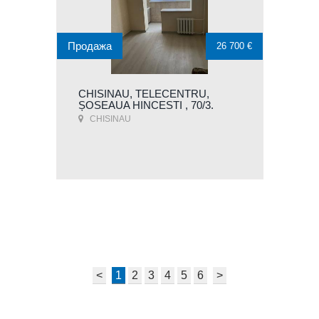
Продажа
26 700 €
CHISINAU, TELECENTRU,
ȘOSEAUA HINCESTI , 70/3.
CHISINAU
<
1
2
3
4
5
6
>