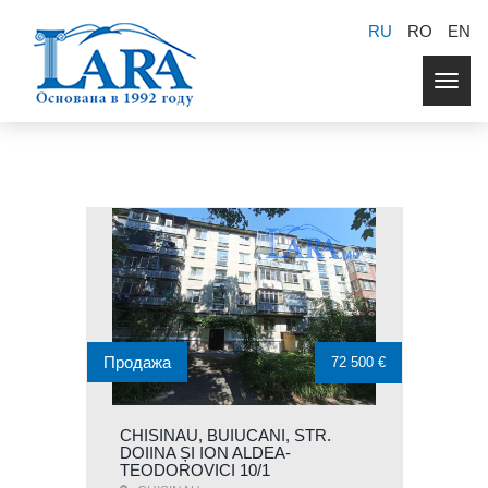
RU
RO
EN
Togg
navig
Продажа
72 500 €
CHISINAU, BUIUCANI, STR.
DOIINA ȘI ION ALDEA-
TEODOROVICI 10/1