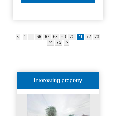
офисами.
<
1
...
66
67
68
69
70
71
72
73
74
75
>
Interesting property