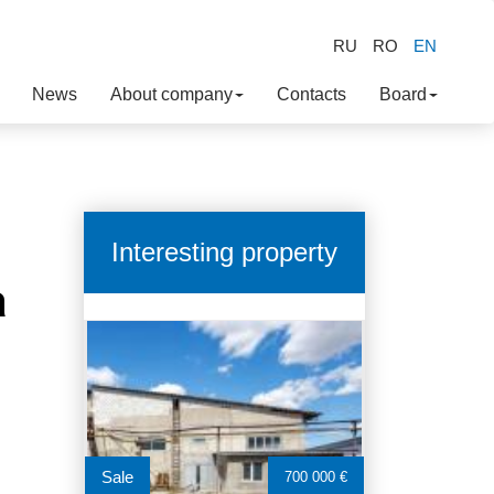
RU
RO
EN
News
About company
Contacts
Board
Interesting property
a
Sale
700 000 €