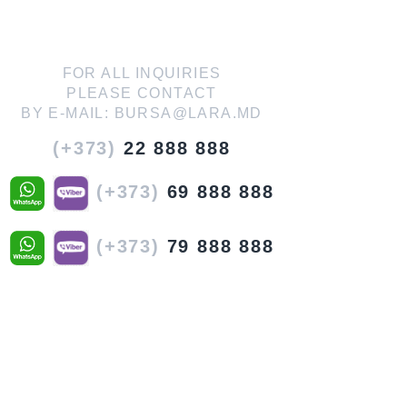
FOR ALL INQUIRIES
PLEASE CONTACT
BY E-MAIL:
BURSA@LARA.MD
(+373)
22 888 888
(+373)
69 888 888
(+373)
79 888 888