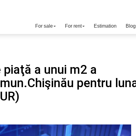
For sale
For rent
Estimation
Blog
 piaţă a unui m2 a
 mun.Chişinău pentru lun
EUR)