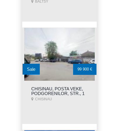
BALTSY
Sale
99 900 €
CHISINAU, POSTA VEKE,
PODGORENILOR, STR., 1
CHISINAU