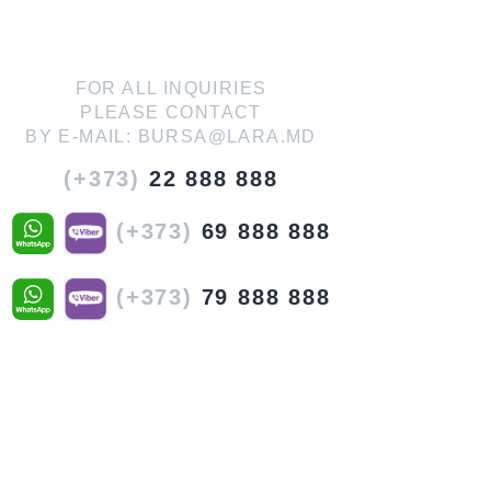
FOR ALL INQUIRIES
PLEASE CONTACT
BY E-MAIL:
BURSA@LARA.MD
(+373)
22 888 888
(+373)
69 888 888
(+373)
79 888 888