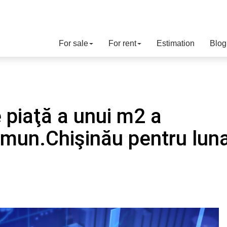
For sale
For rent
Estimation
Blog
 piaţă a unui m2 a
 mun.Chişinău pentru lun