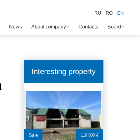
RU
RO
EN
News
About company
Contacts
Board
Interesting property
a
Sale
119 000 €