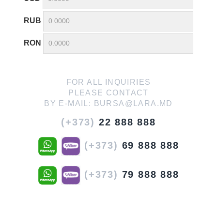
RUB
RON
FOR ALL INQUIRIES
PLEASE CONTACT
BY E-MAIL:
BURSA@LARA.MD
(+373)
22 888 888
(+373)
69 888 888
(+373)
79 888 888