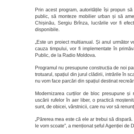
Prin acest program, autoritățile își propun s
public, să monteze mobilier urban și să amen
Chișinău, Sergiu Brînza, lucrările vor fi efec
disponibile.
„Este un proiect multianual. Și anul următor v
cauza timpului, vor fi implementate în primăv
Public, de la Radio Moldova.
Programul nu presupune construcția de noi parcă
trotuarul, spațiul din jurul clădirii, intrările în
nu vom face parcări din spațiul destinat recreări
Modernizarea curților de bloc presupune și 
uscării rufelor în aer liber, o practică moșten
sunt, de obicei, vârstnicii, care nu vor să renun
„Părerea mea este că ele ar trebui să dispară.
le vom scoate”, a menționat șeful Agenției de