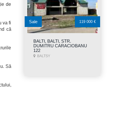
ție de
Sale
119 000 €
 va fi
ind că
BALTI, BALTI, STR.
DUMITRU CARACIOBANU
rurile
122
BALTSY
nu. Să
tului,