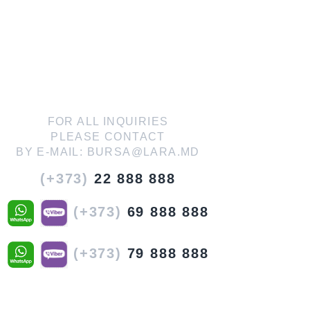
FOR ALL INQUIRIES
PLEASE CONTACT
BY E-MAIL:
BURSA@LARA.MD
(+373)
22 888 888
(+373)
69 888 888
(+373)
79 888 888