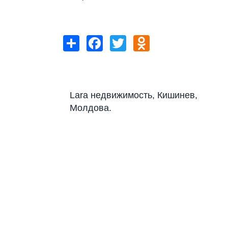
Share
Facebook
Twitter
Odnoklassniki
Lara недвижимость, Кишинев,
Молдова.