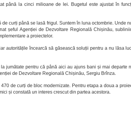
ctat până la cinci milioane de lei. Bugetul este ajustat în func
5 de curți până se lasă frigul. Suntem în luna octombrie. Unde nu
onat șeful Agenției de Dezvoltare Regională Chișinău, sublini
implementare a proiectelor.
, iar autoritățile încearcă să găsească soluții pentru a nu lăsa luc
 la jumătate pentru că până aici au ajuns bani și mai departe 
genției de Dezvoltare Regională Chișinău, Sergiu Brînza.
470 de curți de bloc modernizate. Pentru etapa a doua a proiec
ici și constată un interes crescut din partea acestora.