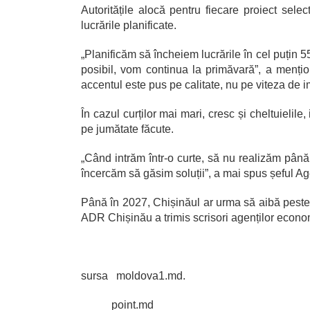
Autoritățile alocă pentru fiecare proiect sele
lucrările planificate.
„Planificăm să încheiem lucrările în cel puțin 5
posibil, vom continua la primăvară”, a menți
accentul este pus pe calitate, nu pe viteza de 
În cazul curților mai mari, cresc și cheltuielile
pe jumătate făcute.
„Când intrăm într-o curte, să nu realizăm până
încercăm să găsim soluții”, a mai spus șeful A
Până în 2027, Chișinăul ar urma să aibă peste 
ADR Chișinău a trimis scrisori agenților econom
sursa moldova1.md.
point.md