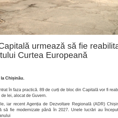
Capitală urmează să fie reabilit
ctului Curtea Europeană
 la Chișinău.
trat în faza practică. 89 de curți de bloc din Capitală vor fi reabi
 de lei, alocat de Guvern.
gibile, iar recent Agenția de Dezvoltare Regională (ADR) Chiș
ză să fie modernizate până în 2027. Unele lucrări au începu
 anului