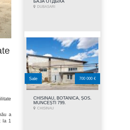
БАЗА ОТДЫХА
DUBASARI
ate
Sale
700 000 €
CHISINAU, BOTANICA, ȘOS.
litate
MUNCEȘTI 799.
CHISINAU
inău a
t la 1