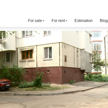
For sale
For rent
Estimation
Blog