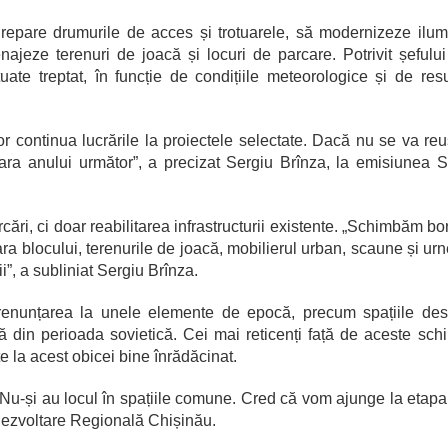
ă repare drumurile de acces și trotuarele, să modernizeze ilum
ajeze terenuri de joacă și locuri de parcare. Potrivit șeful
tuate treptat, în funcție de condițiile meteorologice și de res
or continua lucrările la proiectele selectate. Dacă nu se va reu
ara anului următor”, a precizat Sergiu Brînza, la emisiunea S
ri, ci doar reabilitarea infrastructurii existente. „Schimbăm bo
 scara blocului, terenurile de joacă, mobilierul urban, scaune și urn
i”, a subliniat Sergiu Brînza.
renunțarea la unele elemente de epocă, precum spațiile des
ită din perioada sovietică. Cei mai reticenți față de aceste sch
țe la acest obicei bine înrădăcinat.
 Nu-și au locul în spațiile comune. Cred că vom ajunge la etap
 Dezvoltare Regională Chișinău.