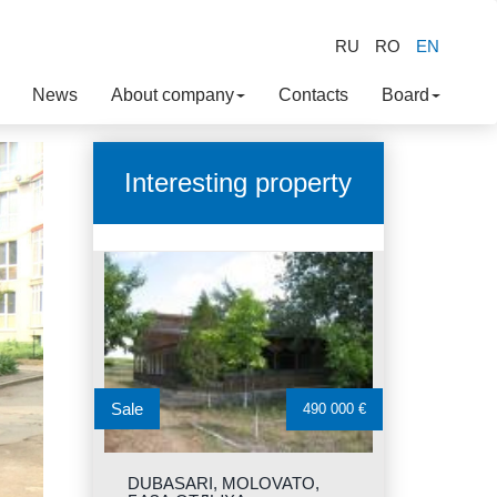
RU
RO
EN
News
About company
Contacts
Board
Interesting property
Sale
490 000 €
DUBASARI, MOLOVATO,