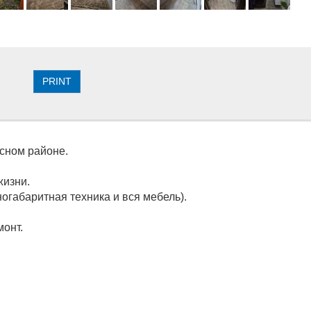
PRINT
асном районе.
жизни.
ногабаритная техника и вся мебель).
монт.