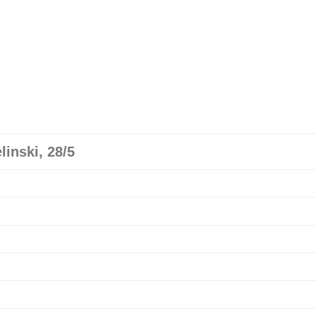
я
linski, 28/5