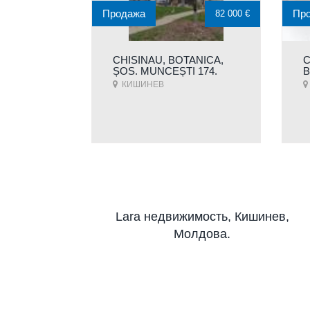
Продажа
Пр
82 000 €
CHISINAU, BOTANICA,
C
ȘOS. MUNCEȘTI 174.
B
КИШИНЕВ
Lara недвижимость, Кишинев,
Молдова.